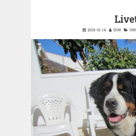
Live
2018-01-14
DON
UN