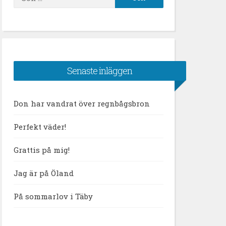
efter:
Senaste inläggen
Don har vandrat över regnbågsbron
Perfekt väder!
Grattis på mig!
Jag är på Öland
På sommarlov i Täby