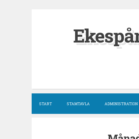
Hoppa
till
Ekespå
innehåll
START
STAMTAVLA
ADMINISTRATION
Måna