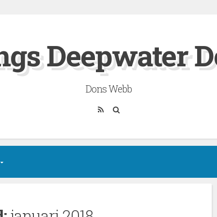
ngs Deepwater D
Dons Webb
RSS
Sök
d:
januari 2018