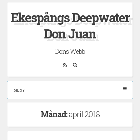
Hoppa
Ekespångs Deepwater
till
innehåll
Don Juan
Dons Webb
RSS
Sök
MENY
Månad:
april 2018