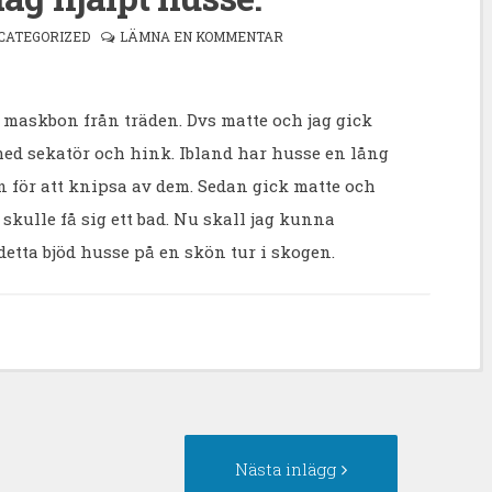
CATEGORIZED
LÄMNA EN KOMMENTAR
rt maskbon från träden. Dvs matte och jag gick
ed sekatör och hink. Ibland har husse en lång
n för att knipsa av dem. Sedan gick matte och
skulle få sig ett bad. Nu skall jag kunna
detta bjöd husse på en skön tur i skogen.
egående
Nästa
Nästa inlägg
gg:
inlägg: