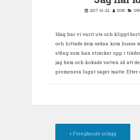
2017-01-22
DON
UN
Idag har vi varit ute och klippt bo
och hittade dem sedan kom husse m
stång som han sträcker upp i träde
jag hem och kokade vatten så att de 
promenera lugnt säger matte. Efter 
Inläggsnavigering
För
Föregående inlägg
inlä