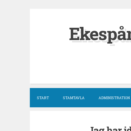
Hoppa
till
Ekespå
innehåll
START
STAMTAVLA
ADMINISTRATION
Jag har i