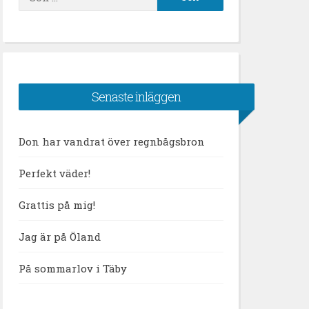
efter:
Senaste inläggen
Don har vandrat över regnbågsbron
Perfekt väder!
Grattis på mig!
Jag är på Öland
På sommarlov i Täby