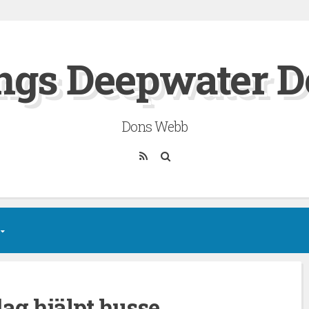
ngs Deepwater D
Dons Webb
RSS
Sök
dag hjälpt husse.