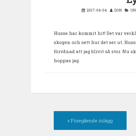
2017-04-04
DON
UN
Husse har kommit hit! Det var verkli
skogen och sett hur det ser ut. Huss
förvånad att jag blivit så stor. Nu 
hoppas jag.
Inläggsnavigering
För
Föregående inlägg
inlä