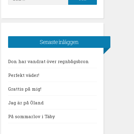
efter:
Senaste inläggen
Don har vandrat över regnbågsbron
Perfekt väder!
Grattis på mig!
Jag är på Öland
På sommarlov i Täby