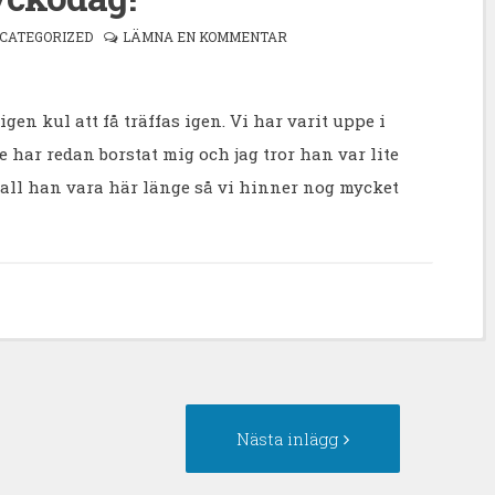
CATEGORIZED
LÄMNA EN KOMMENTAR
gen kul att få träffas igen. Vi har varit uppe i
e har redan borstat mig och jag tror han var lite
skall han vara här länge så vi hinner nog mycket
egående
Nästa
Nästa inlägg
gg:
inlägg: