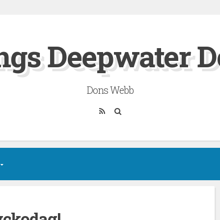
ngs Deepwater D
Dons Webb
RSS
Sök
yckodag!