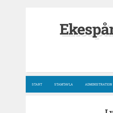
Hoppa
till
Ekespå
innehåll
START
STAMTAVLA
ADMINISTRATION
L