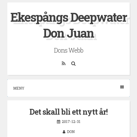
Hoppa
Ekespångs Deepwater
till
innehåll
Don Juan
Dons Webb
RSS
Sök
MENY
Det skall bli ett nytt år!
2017-12-31
DON