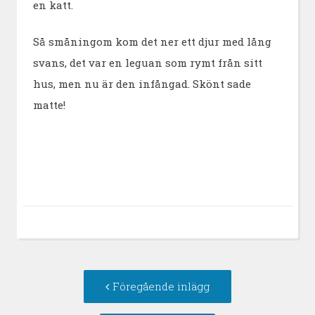
en katt.
Så småningom kom det ner ett djur med lång
svans, det var en leguan som rymt från sitt
hus, men nu är den infångad. Skönt sade
matte!
Inläggsnavigering
Föregående
Föregående inlägg
inlägg: