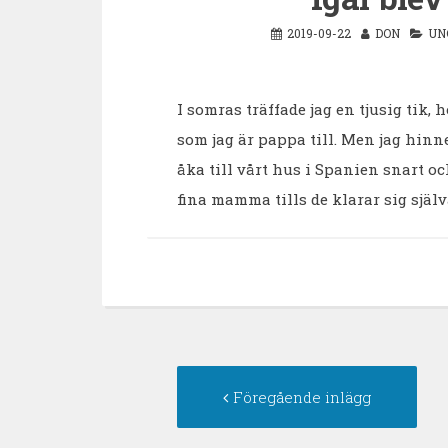
2019-09-22
DON
UN
I somras träffade jag en tjusig tik,
som jag är pappa till. Men jag hinne
åka till vårt hus i Spanien snart 
fina mamma tills de klarar sig själva
Inläggsnavigering
För
Föregående inlägg
inlä