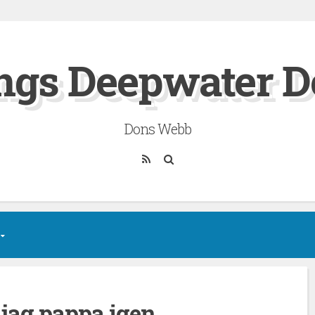
ngs Deepwater D
Dons Webb
RSS
Sök
 jag pappa igen.