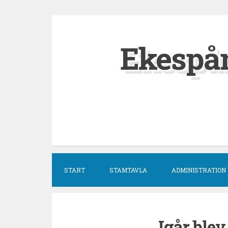
Hoppa
till
Ekespå
innehåll
START
STAMTAVLA
ADMINISTRATION
Igår blev