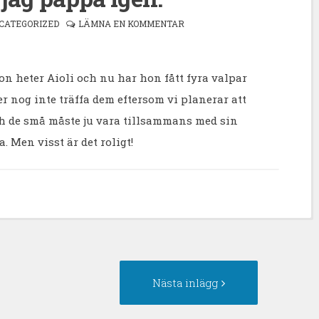
CATEGORIZED
LÄMNA EN KOMMENTAR
 hon heter Aioli och nu har hon fått fyra valpar
r nog inte träffa dem eftersom vi planerar att
och de små måste ju vara tillsammans med sin
. Men visst är det roligt!
egående
Nästa
Nästa inlägg
gg:
inlägg: