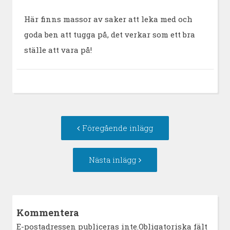
Här finns massor av saker att leka med och
goda ben att tugga på, det verkar som ett bra
ställe att vara på!
Inläggsnavigering
Föregående
Föregående inlägg
inlägg:
Nästa
Nästa inlägg
inlägg:
Kommentera
E-postadressen publiceras inte.Obligatoriska fält