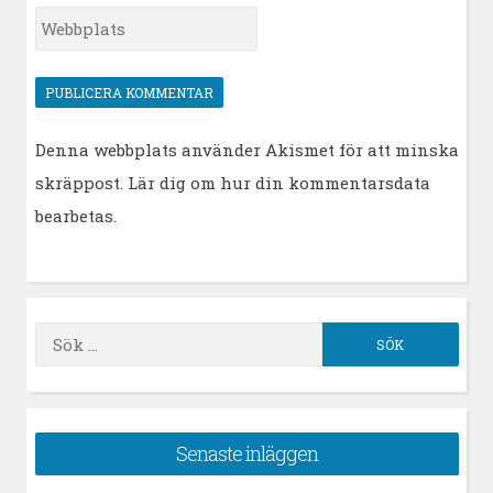
*
Webbplats
Denna webbplats använder Akismet för att minska
skräppost.
Lär dig om hur din kommentarsdata
bearbetas
.
Sök
efter:
Senaste inläggen