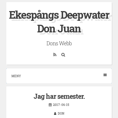
Hoppa
Ekespångs Deepwater
till
innehåll
Don Juan
Dons Webb
RSS
Sök
MENY
Jag har semester.
2017-06-15
DON